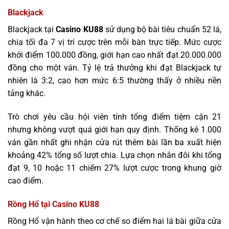
Blackjack
Blackjack tại
Casino KU88
sử dụng bộ bài tiêu chuẩn 52 lá,
chia tối đa 7 vị trí cược trên mỗi bàn trực tiếp. Mức cược
khởi điểm 100.000 đồng, giới hạn cao nhất đạt 20.000.000
đồng cho một ván. Tỷ lệ trả thưởng khi đạt Blackjack tự
nhiên là 3:2, cao hơn mức 6:5 thường thấy ở nhiều nền
tảng khác.
Trò chơi yêu cầu hội viên tính tổng điểm tiệm cận 21
nhưng không vượt quá giới hạn quy định. Thống kê 1.000
ván gần nhất ghi nhận cửa rút thêm bài lần ba xuất hiện
khoảng 42% tổng số lượt chia. Lựa chọn nhân đôi khi tổng
đạt 9, 10 hoặc 11 chiếm 27% lượt cược trong khung giờ
cao điểm.
Rồng Hổ tại Casino KU88
Rồng Hổ vận hành theo cơ chế so điểm hai lá bài giữa cửa