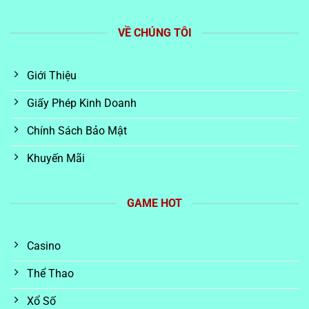
VỀ CHÚNG TÔI
Giới Thiệu
Giấy Phép Kinh Doanh
Chính Sách Bảo Mật
Khuyến Mãi
GAME HOT
Casino
Thể Thao
Xổ Số