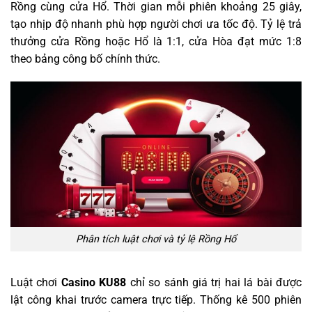
Rồng cùng cửa Hổ. Thời gian mỗi phiên khoảng 25 giây,
tạo nhịp độ nhanh phù hợp người chơi ưa tốc độ. Tỷ lệ trả
thưởng cửa Rồng hoặc Hổ là 1:1, cửa Hòa đạt mức 1:8
theo bảng công bố chính thức.
Phân tích luật chơi và tỷ lệ Rồng Hổ
Luật chơi
Casino KU88
chỉ so sánh giá trị hai lá bài được
lật công khai trước camera trực tiếp. Thống kê 500 phiên