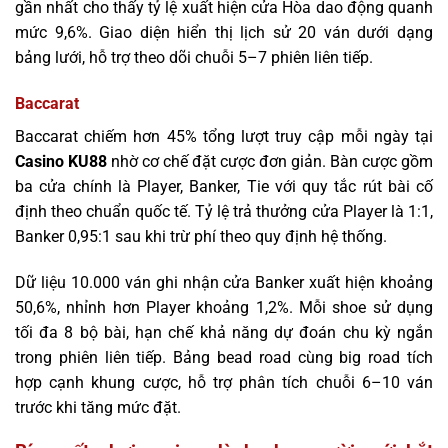
gần nhất cho thấy tỷ lệ xuất hiện cửa Hòa dao động quanh
mức 9,6%. Giao diện hiển thị lịch sử 20 ván dưới dạng
bảng lưới, hỗ trợ theo dõi chuỗi 5–7 phiên liên tiếp.
Baccarat
Baccarat chiếm hơn 45% tổng lượt truy cập mỗi ngày tại
Casino KU88
nhờ cơ chế đặt cược đơn giản. Bàn cược gồm
ba cửa chính là Player, Banker, Tie với quy tắc rút bài cố
định theo chuẩn quốc tế. Tỷ lệ trả thưởng cửa Player là 1:1,
Banker 0,95:1 sau khi trừ phí theo quy định hệ thống.
Dữ liệu 10.000 ván ghi nhận cửa Banker xuất hiện khoảng
50,6%, nhỉnh hơn Player khoảng 1,2%. Mỗi shoe sử dụng
tối đa 8 bộ bài, hạn chế khả năng dự đoán chu kỳ ngắn
trong phiên liên tiếp. Bảng bead road cùng big road tích
hợp cạnh khung cược, hỗ trợ phân tích chuỗi 6–10 ván
trước khi tăng mức đặt.